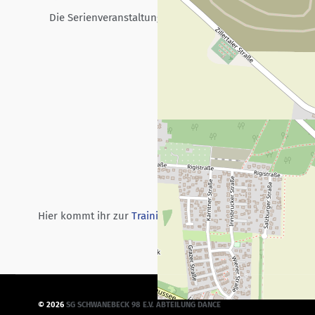
Die Serienveranstaltung startet am 31.03.2025 und endet
Hier kommt ihr zur
Trainingsübersicht
und zur
Terminüber
©
2026
SG SCHWANEBECK 98 E.V. ABTEILUNG DANCE