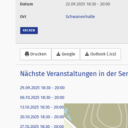
Datum
22.09.2025
18:30
-
20:00
Swans Delight
Trainer-Infos
Ort
Schwanenhalle
Dancing Diamonds (Ü25)
KBCREW
Drucken
Google
Outlook (.ics)
Nächste Veranstaltungen in der Ser
29.09.2025
18:30
-
20:00
06.10.2025
18:30
-
20:00
13.10.2025
18:30
-
20:00
20.10.2025
18:30
-
20:00
27.10.2025
18:30
-
20:00