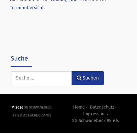
Terminübersicht
.
Suche
Suchen
Suchen
Home
Datenschutz
©
2026
SG SCHWANEBECK
Impressum
98 E.V. ABTEILUNG DANCE
SG Schwanebeck 98 e.V.