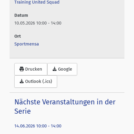
Training United Squad
Swans Delight
Trainer-Infos
Datum
10.05.2026
10:00
-
14:00
Dancing Diamonds (Ü25)
Ort
Sportmensa
Drucken
Google
Outlook (.ics)
Nächste Veranstaltungen in der
Serie
14.06.2026
10:00
-
14:00